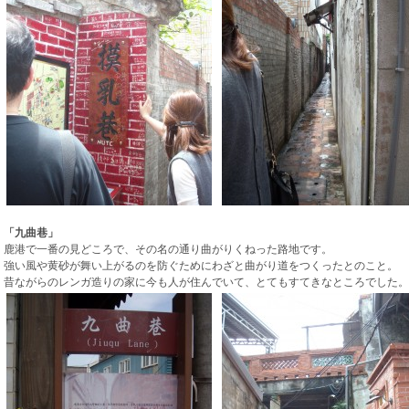
「九曲巷」
鹿港で一番の見どころで、その名の通り曲がりくねった路地です。
強い風や黄砂が舞い上がるのを防ぐためにわざと曲がり道をつくったとのこと。
昔ながらのレンガ造りの家に今も人が住んでいて、とてもすてきなところでした。