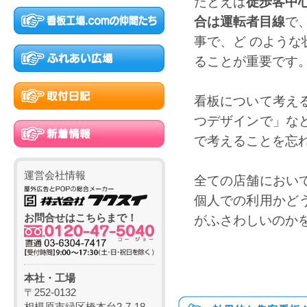
たとえば
徒歩客中
合は運転者目線
で
事で、ど のよう
ることが重要です
看板について考え
つデザインで」な
で考えることを忘
運営会社情報
全ての店舗におい
個人での利用かど
お問合せはこちらまで！
がふさわしいのかを
本社・工場
〒252-0132
相模原市緑区橋本台2-7-18