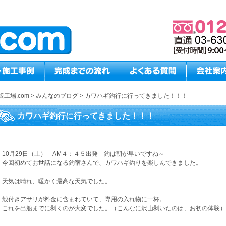
板工場.com
>
みんなのブログ
>
カワハギ釣行に行ってきました！！！
カワハギ釣行に行ってきました！！！
10月29日（土） AM４：４５出発 釣は朝が早いですね～
今回初めてお世話になる釣宿さんで、カワハギ釣りを楽しんできました。
天気は晴れ、暖かく最高な天気でした。
殻付きアサリが料金に含まれていて、専用の入れ物に一杯。
これを出船までに剥くのが大変でした。（こんなに沢山剥いたのは、お初の体験）