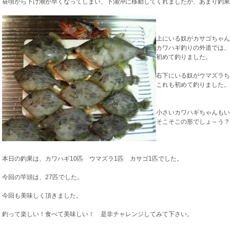
昼頃から下げ潮が早くなってしまい、下浦沖に移動してくれましたが、あまり釣果
上にいる奴がカサゴちゃん
カワハギ釣りの外道では、
初めて釣りました。
右下にいる奴がウマズラち
これも初めて釣りました。
小さいカワハギちゃんもい
そこそこの形でしょ～う？
本日の釣果は、カワハギ10匹 ウマズラ1匹 カサゴ1匹でした。
今回の竿頭は、27匹でした。
今回も美味しく頂きました。
釣って楽しい！食べて美味しい！ 是非チャレンジしてみて下さい。