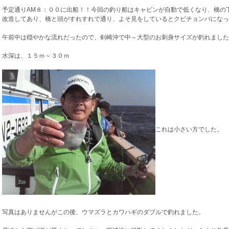
予定通りAM８：００に出船！！今回の釣り船はキャビンが自動で低くなり、橋の
改造してあり、橋と頭がすれすれで通り、よそ見をしているとクビチョンパになっ
午前中は穏やかな流れだったので、剣崎沖で中～大型のお刺身サイズが釣れました
水深は、１５ｍ～３０ｍ
これは小さい方でした。
写真はありませんがこの後、ウマズラとカワハギのダブルで釣れました。