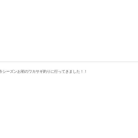
つりバカおや
今シーズンお初のワカサギ釣りに行ってきました！！