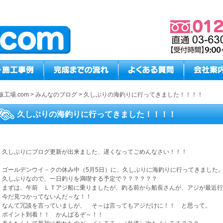
板工場.com
>
みんなのブログ
>
久しぶりの海釣りに行ってきました！！！！
久しぶりの海釣りに行ってきました！！！！
久しぶりにブログ更新が出来ました、遅くなってごめんなさい！！！
ゴールデンウイ－クの休み中（5月5日）に、久しぶりに海釣りに行ってきました
久しぶりなので、一日釣りを満喫する予定で？？？？？？
まずは、午前 ＬＴアジ船に乗りましたが、釣る前から船長さんが、アジが最近行
今だ見つかってないんだ～な！！
なんて冗談を言っていましが、 そ～は言ってもアジだけに！！ と思って。
ポイント到着！！ かんばるぞ～！！