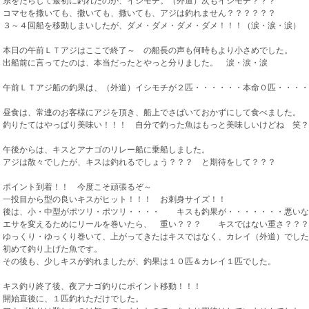
糸をたらして最初に釣れたのが、イシモチ。（外道）次もイシモチ？？？
コマセを撒いても、撒いても、撒いても、アジは釣れません？？？？？？
３～４回船を移動しまいしたが、ダメ・ダメ・ダメ・ダメ！！！（涙・涙・涙）
本日の午前ＬＴアジはここで終了～ の船長の声も何時もより小さめでした。
出船前に言ってたのは、本当だったとやっと分りました。 涙・涙・涙
午前ＬＴアジ船の釣果は、（外道）イシモチが２匹・・・・・・本命０匹・・・・
昼食は、常連のお客様にアジを頂き、船上でさばいておかずにして食べました。
釣りたてはやっぱり美味い！！！ 自分で釣った魚はもっと美味しいけどね 笑？
午後からは、キスとアナゴのリレー船に乗船しました。
アジは散々でしたが、キスは釣れるでしょう？？？ と期待をして？？？
ポイント到着！！ 今度こそ頑張るぞ～
一投目から型の良いキスがヒット！！！ お刺身サイズ！！
後は、小・中型がポツリ・ポツリ・・・・ キスも釣果が・・・・・・・悪いな
エサを変えるためにリールを巻いたら、 重い？？？ キスではない重さ？？？
ゆっくり・ゆっくり巻いて、上がってきたはキスではなく、カレイ（外道）でした
初めて釣り上げた魚です。
その後も、少しキスが釣れましたが、釣果は１０匹＆カレイ１匹でした。
キス釣り終了後、夜アナゴ釣りにポイント移動！！！
開始直後に、１匹釣れただけでした。