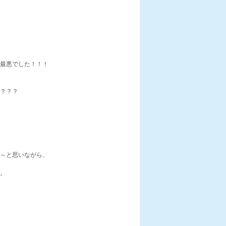
最悪でした！！！
？？？
～と思いながら、
。