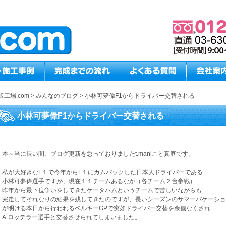
板工場.com
>
みんなのブログ
>
小林可夢偉F1からドライバー交替される
小林可夢偉F1からドライバー交替される
本～当に長い間、ブログ更新を怠っておりましたt.maniこと真庭です。
私が大好きなF１で今年からF１にカムバックした日本人ドライバーである
小林可夢偉選手ですが、現在１１チームあるなか（各チーム２台参戦）
昨年から最下位争いをしてきたケータハムというチームで苦しいながらも
完走してそれなりの結果を残してきたのですが、長いシーズンのサマーバケーショ
が明ける本日から行われるベルギーGPで突如ドライバー交替を余儀なくされ
A.ロッテラー選手と交替させられてしまいました。