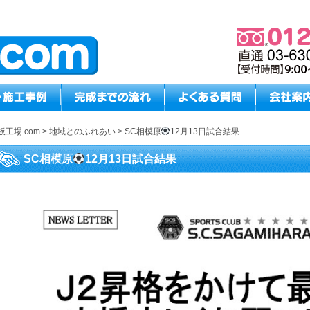
板工場.com
>
地域とのふれあい
>
SC相模原
12月13日試合結果
SC相模原
12月13日試合結果