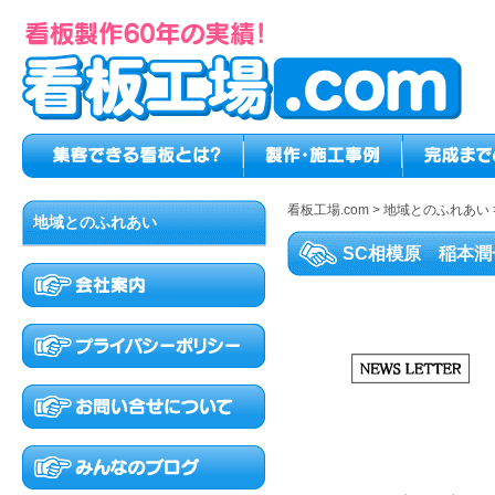
看板工場.com
>
地域とのふれあい
地域とのふれあい
SC相模原 稲本