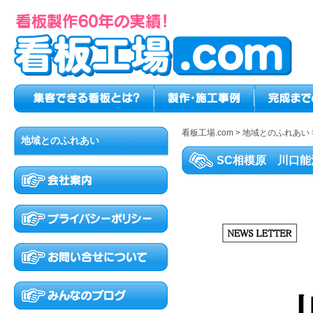
看板工場.com
>
地域とのふれあい
地域とのふれあい
SC相模原 川口能