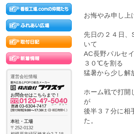
お悔やみ申し上
先日の２４日、
いて
AC長野パルセ
３０℃を割る
猛暑から少し解
運営会社情報
ホーム戦で打開
お問合せはこちらまで！
が
後半３７分に相
た。
本社・工場
〒252-0132
相模原市緑区橋本台2-7-18