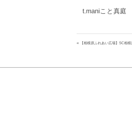
t.maniこと真庭
«
【相模原ふれあい広場】SC相模