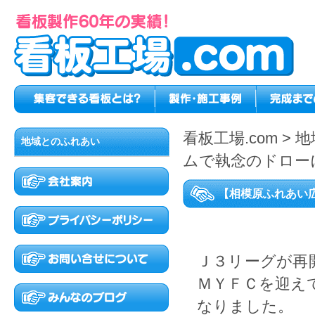
看板工場.com
>
地
地域とのふれあい
ムで執念のドロー
【相模原ふれあい
Ｊ３リーグが再
ＭＹＦＣを迎え
なりました。