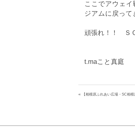
ここでアウェイ
ジアムに戻って
頑張れ
t.maこと真庭
«
【相模原ふれあい広場・SC相模