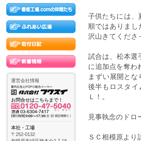
子供たちには、
順ではありまし
沢山きてくださ
試合は、松本選
に追加点を奪わ
まずい展開とな
運営会社情報
後半もロスタイ
Ｌ！。
お問合せはこちらまで！
見事執念のドロ
本社・工場
〒252-0132
ＳＣ相模原より
相模原市緑区橋本台2-7-18